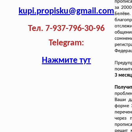
прописа
за 200
kupi.propisku@gmail.com
Белёве
благоп
отслежи
Тел. 7-937-796-30-96
общени
сомнен
Telegram:
регистр
Федерац
Нажмите тут
Предуп
помнит
3 месяц
Получи
проблем
Ваши да
форме 
перечен
через 
прописа
решит 