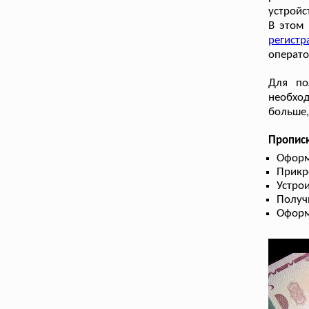
устройс
В этом 
регистр
операто
Для по
необхо
больше,
Прописк
Оформ
Прикр
Устрои
Получ
Оформ