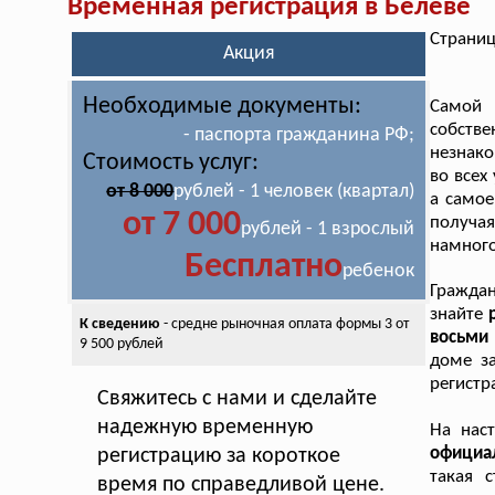
Временная регистрация в Белёве
Страниц
Акция
Необходимые документы:
Самой 
собств
- паспорта гражданина РФ;
незнако
Стоимость услуг:
во всех
от 8 000
рублей - 1 человек (квартал)
а самое
от 7 000
получая
рублей - 1 взрослый
намного
Бесплатно
ребенок
Гражда
знайте
К сведению
- средне рыночная оплата
формы 3 от
восьми 
9 500 рублей
доме за
регистр
Свяжитесь с нами и сделайте
надежную временную
На нас
официа
регистрацию за короткое
такая 
время по справедливой цене.